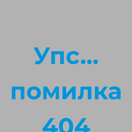
Упс...
помилка
404